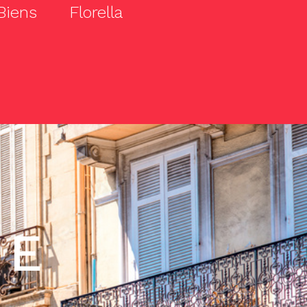
Biens
Florella
PE