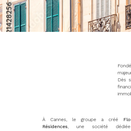
Fondé
majeu
Dès s
finan
immobi
À Cannes, le groupe a créé
Flo
Résidences
, une société dédié