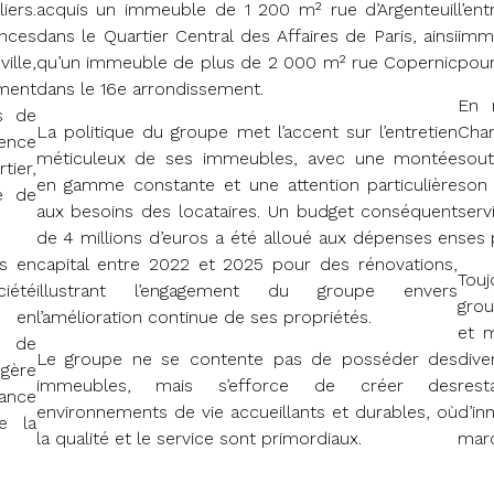
ers.
acquis un immeuble de 1 200 m² rue d’Argenteuil
l’en
nces
dans le Quartier Central des Affaires de Paris, ainsi
immo
lle,
qu’un immeuble de plus de 2 000 m² rue Copernic
pour
ment
dans le 16e arrondissement.
En 
s de
La politique du groupe met l’accent sur l’entretien
Cha
ence
méticuleux de ses immeubles, avec une montée
sout
tier,
en gamme constante et une attention particulière
son
é de
aux besoins des locataires. Un budget conséquent
serv
de 4 millions d’euros a été alloué aux dépenses en
ses 
és en
capital entre 2022 et 2025 pour des rénovations,
Tou
iété
illustrant l’engagement du groupe envers
grou
s en
l’amélioration continue de ses propriétés.
et m
e de
Le groupe ne se contente pas de posséder des
dive
 gère
immeubles, mais s’efforce de créer des
res
iance
environnements de vie accueillants et durables, où
d’in
e la
la qualité et le service sont primordiaux.
marc